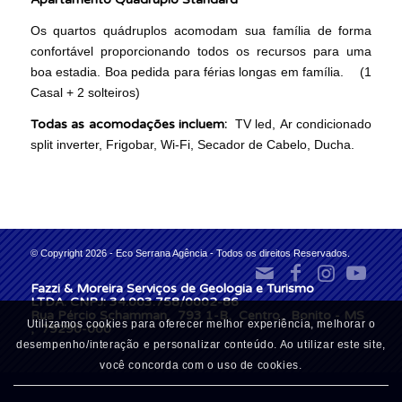
Os quartos quádruplos acomodam sua família de forma
confortável proporcionando todos os recursos para uma
boa estadia. Boa pedida para férias longas em família. (1
Casal + 2 solteiros)
Todas as acomodações incluem:
TV led, Ar condicionado
split inverter, Frigobar, Wi-Fi, Secador de Cabelo, Ducha.
© Copyright 2026 - Eco Serrana Agência - Todos os direitos Reservados.
Fazzi & Moreira Serviços de Geologia e Turismo
LTDA. CNPJ: 34.003.758/0002-86
Rua Pércio Schamman, 793 1-B, Centro, Bonito - MS
Utilizamos cookies para oferecer melhor experiência, melhorar o
, 79290-000
desempenho/interação e personalizar conteúdo. Ao utilizar este site,
você concorda com o uso de cookies.